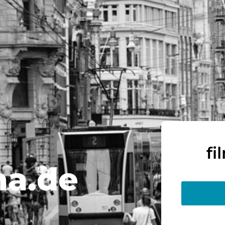
fi
ma.de