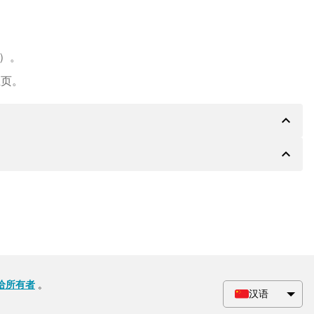
e）。
主页。
expand_less
expand_less
PA 银行的详细信息，如果需要，还可以提供 Paypal 或
会根据要求收到一份额外的购买合同。
给所有者
。
汉语