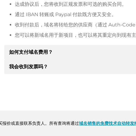
达成协议后，您将收到正规发票和可选的购买合同。
通过 IBAN 转账或 Paypal 付款既方便又安全。
收到付款后，域名将转给您的供应商（通过 Auth-Cod
您可以将新域名用于新项目，也可以将其重定向到现有
如何支付域名费用？
我会收到发票吗？
达成协议后，房东将通知您付款细节。房主随后会向您提供 SE
其他付款方式。
是的，卖方会向您寄送正规发票。如果购买价格较高，您还
转账时请务必注明域名和发票号码。
买报价或直接联系负责人。所有查询将通过
域名销售的免费技术自动转发