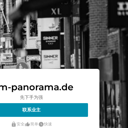
lm-panorama.de
先下手为强
联系业主
lock
thumb_up_alt
watch_later
安全
简单
快速