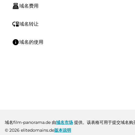
point_of_sale
域名费用
move_down
域名转让
info
域名的使用
域名film-panorama.de 由
域名市场
提供。该表格可用于提交域名购
© 2026 elitedomains.de
版本说明