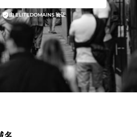
verified_user
由 ELITEDOMAINS 验证
域名